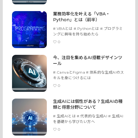
業務効率化を叶える「VBA・
Python」とは（前半）
#.VBAとは #.Pythonとは #.プログラミ
ングに興味を持ち始めたら
0
今、注目を集めるAI搭載デザインツ
ール
#.CanvaとFigma #.体系的な生成AIのス
キルを身につけるには
0
生成AIには個性がある？生成AIの種
類と得意分野について
#.生成AIとは #.代表的な生成AI #.生成AI
を基礎から学びたい方へ
0