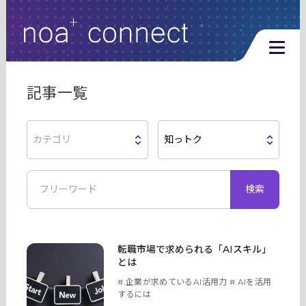
利用規約
プライバシーポリシー
記事一覧
個人情報取扱い同意書
カテゴリ
知っトク
検索
noa+Connectをはじめてご利用の方
転職市場で求められる「AIスキル」
とは
#.企業が求めているAI活用力 #.AIを活用
するには