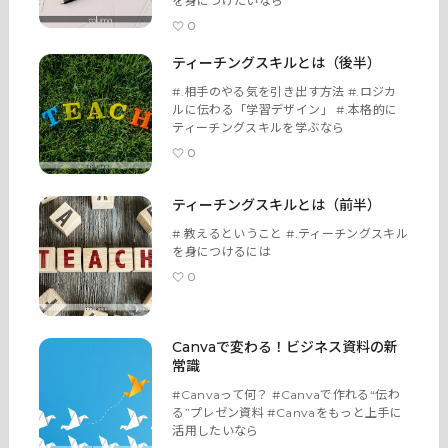
を身につけたいなら
トップページ
0
サービス
ティーチングスキルとは（後半）
#.相手のやる気を引き出す方法 #.ロジカ
記事
ルに伝わる「学習デザイン」 #.本格的に
ティーチングスキルを学ぶなら
0
商品
ティーチングスキルとは（前半）
#.教えるということ #.ティーチングスキル
を身につけるには
0
Canvaで変わる！ビジネス資料の新
常識
#Canvaって何？ #Canvaで作れる“伝わ
る”プレゼン資料 #Canvaをもっと上手に
活用したいなら