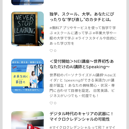
独学、スクール、大学。あなたにぴ
ったりな“学び直し”のカタチとは。
#無料アプリやサービスを使って独学で学
ぶ #スクールに通って学ぶ #卒業大学や一
般の大学で学ぶ #ライフスタイルや目的に
あった学び方を
0
＜受付開始＞NEI講座～世界初🌎あ
なただけのAI講師とSpeaking～
世界初のパーソナライズドAI講師“Ada(エ
イダ)”と Speakingができる英語力UP講
座が誕生！ あなたの興味関心・状況・専
門に合わせて目標を設定。 日常英語、ビ
ジネスがいつでも・何度でも！
0
デジタル時代のキャリアの武器に！
マイクロクレデンシャルの可能性
#マイクロクレデンシャルって何？ #マイ