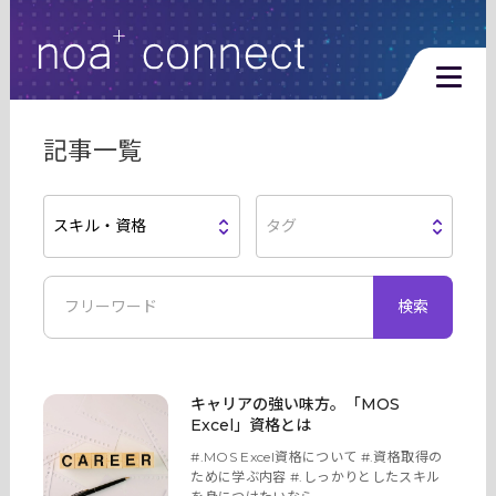
利用規約
プライバシーポリシー
記事一覧
個人情報取扱い同意書
スキル・資格
タグ
検索
noa+Connectをはじめてご利用の方
キャリアの強い味方。「MOS
Excel」資格とは
#.MOS Excel資格について #.資格取得の
ために学ぶ内容 #.しっかりとしたスキル