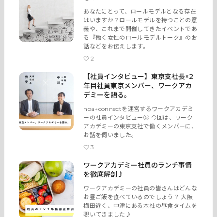
あなたにとって、ロールモデルとなる存在
はいますか？ロールモデルを持つことの意
義や、これまで開催してきたイベントであ
る『働く女性のロールモデルトーク』のお
話などをお伝えします。
2
【社員インタビュー】東京支社長×2
年目社員東京メンバー、ワークアカ
デミーを語る。
noa+connectを運営するワークアカデミ
ーの社員インタビュー⑤ 今回は、ワーク
アカデミーの東京支社で働くメンバーに、
お話を伺いました。
3
ワークアカデミー社員のランチ事情
を徹底解剖♪
ワークアカデミーの社員の皆さんはどんな
お昼ご飯を食べているのでしょう？ 大阪
梅田近く、中津にある本社の昼食タイムを
覗いてきました♪