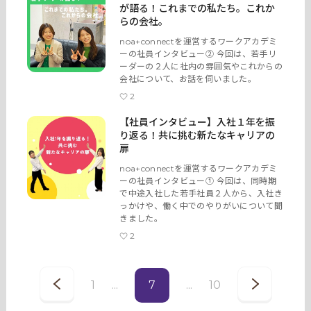
が語る！これまでの私たち。これか
らの会社。
noa+connectを運営するワークアカデミ
ーの社員インタビュー② 今回は、若手リ
ーダーの２人に社内の雰囲気やこれからの
会社について、お話を伺いました。
2
【社員インタビュー】入社１年を振
り返る！共に挑む新たなキャリアの
扉
noa+connectを運営するワークアカデミ
ーの社員インタビュー① 今回は、同時期
で中途入社した若手社員２人から、入社き
っかけや、働く中でのやりがいについて聞
きました。
2
1
...
7
...
10