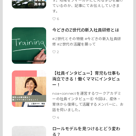
す。地域をフィールドにどんな学びを届け
トップページ
ているのか、記事にてお伝えしていきま
す。
サービス
6
今どきのZ世代の新入社員研修とは
記事
#Z世代とその特徴 #今どきの新入社員研
修 #Z世代の活躍を願って
商品
2
【社員インタビュー】育児も仕事も
両立できる！働くママにインタビュ
ー！
noa+connectを運営するワークアカデミ
ーの社員インタビュー⑥ 今回は、産休・
育休から復帰して活躍するメンバーに、お
話を伺いました。
4
ロールモデルを見つけるとどう変わ
る？