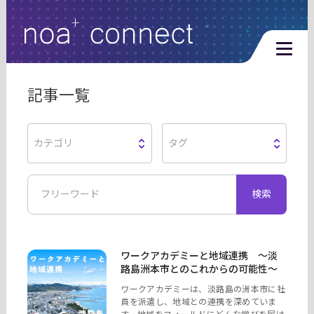
利用規約
プライバシーポリシー
記事一覧
個人情報取扱い同意書
カテゴリ
タグ
検索
noa+Connectをはじめてご利用の方
ワークアカデミーと地域連携 ～淡
路島洲本市とのこれからの可能性～
ワークアカデミーは、淡路島の洲本市に社
員を派遣し、地域との連携を深めていま